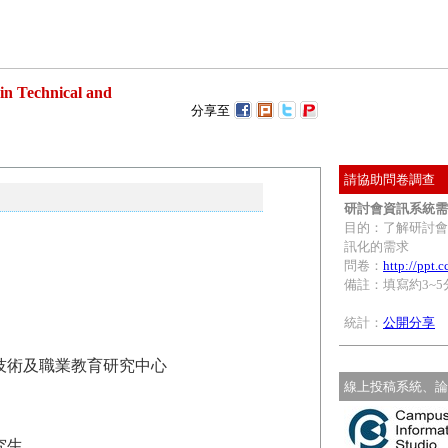
echnical and
分享至
請協助問卷調查
研討會資訊系統需
目的：了解研討會
訊化的需求
問卷：
http://ppt.
備註：填寫約3~5
統計：
公開分享
技術及職業教育研究中心
線上投稿系統、論
究生。