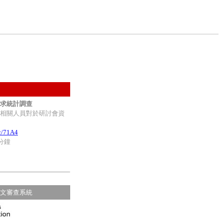
求統計調查
相關人員對於研討會資
cc/71A4
分鐘
文審查系統