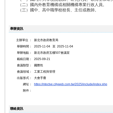
（二）國內外教育機構或相關機構專業行政人員。
（三）國中、高中職學校校長、主任或教師。
舉辦資訊
主辦單位 ：
新北市政府教育局
舉辦時間：
2025-11-04
至
2025-11-04
舉辦地點：
新北市政府五樓507會議室
截稿日期：
2025-09-21
會議類型：
國際性
會議領域：
工業工程與管理
出版形式：
大會手冊
網址：
https://ntpctve.cityweb.com.tw/2025/include/index.php
附件：
聯絡資訊